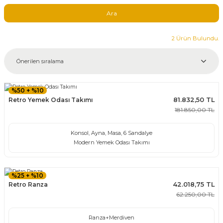
& Berjer
 Koltuklar
Ara
 Takımları
2 Ürün Bulundu.
Odası
ltuk Takımları
k
uk Takımı
%50 + %10
Retro Yemek Odası Takımı
81.832,50 TL
k Modeli
181.850,00 TL
Konsol, Ayna, Masa, 6 Sandalye
Modern Yemek Odası Takımı
%25 + %10
Retro Ranza
42.018,75 TL
62.250,00 TL
Ranza+Merdiven