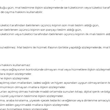
uğu gün; mal teslimine ilişkin sözleşmelerde ise tüketicinin veya tüketici tara
 de cayma hakkını kullanabilir.
tüketici tarafından belirlenen üçüncü kişinin son malı teslim aldığı gün,
an belirlenen üçüncü kişinin son parçayı teslim aldığı gün,
tüketicinin veya tüketici tarafından belirlenen üçüncü kişinin ilk malı teslim al
abul edilmez. Mal teslimi ile hizmet ifasının birlikte yapıldığı sözleşmelerde, m
ma hakkını kullanamaz:
ıcı veya sağlayıcının kontrolünde olmayan mal veya hizmetlere ilişkin sözleşmel
ara ilişkin sözleşmeler.
e ilişkin sözleşmeler.
ılmış olan mallardan; iadesi sağlık ve hijyen açısından uygun olmayanların tes
ası mümkün olmayan mallara ilişkin sözleşmeler.
arı açılmış olması halinde maddi ortamda sunulan kitap, dijital içerik ve bilgi
üreli yayınların teslimine ilişkin sözleşmeler.
ıma, araba kiralama, yiyecek-içecek tedariki ve eğlence veya dinlenme amacıyla
lim edilen gayrimaddi mallara ilişkin sözleşmeler.
anan hizmetlere ilişkin sözleşmeler.