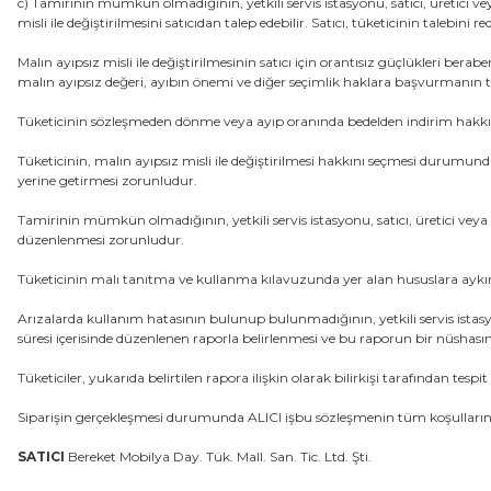
c) Tamirinin mümkün olmadığının, yetkili servis istasyonu, satıcı, üretici ve
misli ile değiştirilmesini satıcıdan talep edebilir. Satıcı, tüketicinin taleb
Malın ayıpsız misli ile değiştirilmesinin satıcı için orantısız güçlükleri be
malın ayıpsız değeri, ayıbın önemi ve diğer seçimlik haklara başvurmanın tük
Tüketicinin sözleşmeden dönme veya ayıp oranında bedelden indirim hakkını
Tüketicinin, malın ayıpsız misli ile değiştirilmesi hakkını seçmesi durumunda s
yerine getirmesi zorunludur.
Tamirinin mümkün olmadığının, yetkili servis istasyonu, satıcı, üretici veya i
düzenlenmesi zorunludur.
Tüketicinin malı tanıtma ve kullanma kılavuzunda yer alan hususlara ayk
Arızalarda kullanım hatasının bulunup bulunmadığının, yetkili servis istasyon
süresi içerisinde düzenlenen raporla belirlenmesi ve bu raporun bir nüshasın
Tüketiciler, yukarıda belirtilen rapora ilişkin olarak bilirkişi tarafından t
Siparişin gerçekleşmesi durumunda ALICI işbu sözleşmenin tüm koşullarını 
SATICI
Bereket Mobilya Day. Tük. Mall. San. Tic. Ltd. Şti.