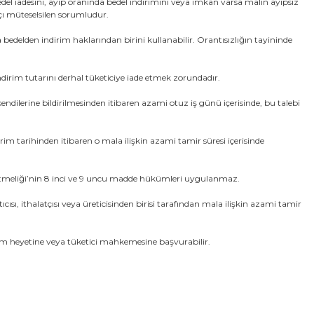
bedel iadesini, ayıp oranında bedel indirimini veya imkan varsa malın ayıpsız
atçı müteselsilen sorumludur.
 bedelden indirim haklarından birini kullanabilir. Orantısızlığın tayininde
irim tutarını derhal tüketiciye iade etmek zorundadır.
 kendilerine bildirilmesinden itibaren azami otuz iş günü içerisinde, bu talebi
irim tarihinden itibaren o mala ilişkin azami tamir süresi içerisinde
etmeliği’nin 8 inci ve 9 uncu madde hükümleri uygulanmaz.
ısı, ithalatçısı veya üreticisinden birisi tarafından mala ilişkin azami tamir
hakem heyetine veya tüketici mahkemesine başvurabilir.