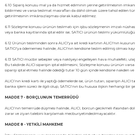
6.10 Sipariş konusu mal ya da hizmet ediminin yerine getirilmesinin imkansızl
bildirmesi ve varsa teslimat masrafları da dâhil olmak üzere tahsil edilen
getirilmesinin imkânsızlaşması olarak kabul edilmez.
6.11 Sözleşme konusu ürünün teslimatı için işbu sözleşmenin imzalı nüshasın
veya banka kayıtlarında iptal edilir ise, SATICI ürünün teslimi yükümlülüğ
6.12 Ürünün tesliminden sonra ALICI'ya ait kredi kartının ALICI'nın kusurun
SATICI'ya ödememesi halinde, ALICI'nın kendisine teslim edilmiş olması kayd
6.13 SATICI mücbir sebepler veya nakliyeyi engelleyen hava muhalefeti, ul
Bu takdirde ALICI siparişin iptal edilmesini, Sözleşme konusu ürünün varsa 
siparişi iptal etmesi halinde ödediği tutar 10 gün içinde kendisine nakden ve
ALICI’nın kredi kartı ile yaptığı ödemelerde ise, ürün tutarı, siparişin ALI
banka işlem süreci ile ilgili olup, SATICI’nın bu hususa ilişkin herhang
MADDE 7 - BORÇLUNUN TEMERRÜDÜ
ALICI’nın temerrüde düşmesi halinde, ALICI, borcun gecikmeli ifasından do
zarar ve ziyan talebini karşılamak mecburiyetindeolmayacaktır.
MADDE 8 - YETKİLİ MAHKEME