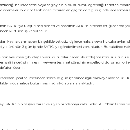
aştığı hallerde satıcı veya sağlayıcının bu durumu öğrendiği tarihten itibaren üç
 tüm ödemeleri bildirim tarihinden itibaren en geç on dört gün içinde iade et
ın SATICI'ya ulaştırılmış olması ve bedelinin ALICI'nın tercih ettiği ödeme şe
ünden kurtulmuş kabul edilir.
dan kaynaklanmayan bir şekilde yetkisiz kişilerce haksız veya hukuka aykırı ola
ıyla ürünün 3 gün içinde SATICI'ya gönderilmesi zorunludur. Bu takdirde nakliye
aşımın kesilmesi gibi olağanüstü durumlar nedeni ile sözleşme konusu ürünü s
emsali ile değiştirilmesini, ve/veya teslimat süresinin engelleyici durumun ort
 defaten ödenir.
CI tarafından iptal edilmesinden sonra 10 gün içerisinde ilgili bankaya iade edi
i bir şekilde müdahalede bulunması mümkün olamamaktadır.
layı SATICI’nın oluşan zarar ve ziyanını ödemeyi kabul eder. ALICI’nın temer