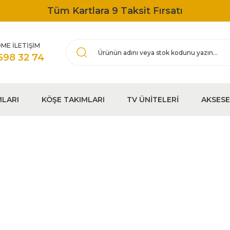
Tüm Kartlara 9 Taksit Fırsatı
ME İLETİŞİM
598 32 74
MLARI
KÖŞE TAKIMLARI
TV ÜNİTELERİ
AKSES