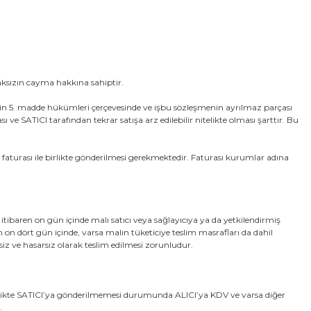
aksızın cayma hakkına sahiptir.
enin 5. madde hükümleri çerçevesinde ve işbu sözleşmenin ayrılmaz parçası
ATICI tarafından tekrar satışa arz edilebilir nitelikte olması şarttır. Bu
faturası ile birlikte gönderilmesi gerekmektedir. Faturası kurumlar adına
n itibaren on gün içinde malı satıcı veya sağlayıcıya ya da yetkilendirmiş
n on dört gün içinde, varsa malın tüketiciye teslim masrafları da dahil
siz ve hasarsız olarak teslim edilmesi zorunludur.
 birlikte SATICI’ya gönderilmemesi durumunda ALICI’ya KDV ve varsa diğer
.