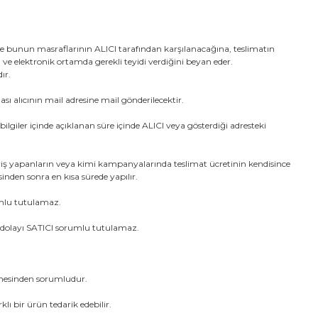
ve bunun masraflarının ALICI tarafından karşılanacağına, teslimatın
nu ve elektronik ortamda gerekli teyidi verdiğini beyan eder.
dır.
ı alıcının mail adresine mail gönderilecektir.
lgiler içinde açıklanan süre içinde ALICI veya gösterdiği adresteki
şveriş yapanların veya kimi kampanyalarında teslimat ücretinin kendisince
inden sonra en kısa sürede yapılır.
rumlu tutulamaz.
n dolayı SATICI sorumlu tutulamaz.
dilmesinden sorumludur.
ı bir ürün tedarik edebilir.