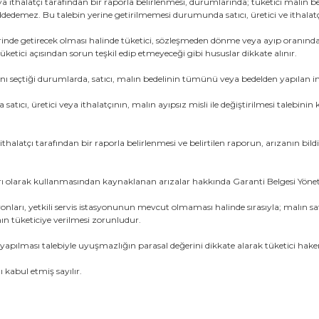
ya ithalatçı tarafından bir raporla belirlenmesi, durumlarında; tüketici malın 
ini reddedemez. Bu talebin yerine getirilmemesi durumunda satıcı, üretici ve ithal
raberinde getirecek olması halinde tüketici, sözleşmeden dönme veya ayıp oranında
etici açısından sorun teşkil edip etmeyeceği gibi hususlar dikkate alınır.
 seçtiği durumlarda, satıcı, malın bedelinin tümünü veya bedelden yapılan ind
atıcı, üretici veya ithalatçının, malın ayıpsız misli ile değiştirilmesi talebinin
thalatçı tarafından bir raporla belirlenmesi ve belirtilen raporun, arızanın bild
ırı olarak kullanmasından kaynaklanan arızalar hakkında Garanti Belgesi Yön
ları, yetkili servis istasyonunun mevcut olmaması halinde sırasıyla; malın satıc
ın tüketiciye verilmesi zorunludur.
espit yapılması talebiyle uyuşmazlığın parasal değerini dikkate alarak tüketici 
kabul etmiş sayılır.