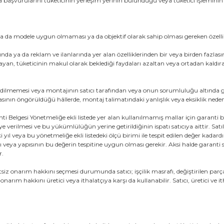
başvurularını tüketicinin yerleşim yerinin bulunduğu veya tüketici işleminin y
ek ya da modele uygun olmaması ya da objektif olarak sahip olması gereken özell
a ya da reklam ve ilanlarında yer alan özelliklerinden bir veya birden fazlasın
mayan, tüketicinin makul olarak beklediği faydaları azaltan veya ortadan kaldır
 edilmemesi veya montajının satıcı tarafından veya onun sorumluluğu altında 
lmasının öngörüldüğü hâllerde, montaj talimatındaki yanlışlık veya eksiklik nede
, Garanti Belgesi Yönetmeliğe ekli listede yer alan kullanılmamış mallar için gar
 verilmesi ve bu yükümlülüğün yerine getirildiğinin ispatı satıcıya aittir. Sat
i yıl veya bu yönetmeliğe ekli listedeki ölçü birimi ile tespit edilen değer kadard
eya yapısının bu değerin tespitine uygun olması gerekir. Aksi halde garanti süre
r.
iz onarım hakkını seçmesi durumunda satıcı; işçilik masrafı, değiştirilen parça
ım hakkını üretici veya ithalatçıya karşı da kullanabilir. Satıcı, üretici ve 