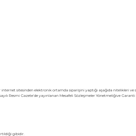
sitesinden elektronik ortamda siparişini yaptığı aşağıda nitelikleri ve satış fi
sayılı Resmi Gazete’de yayınlanan Mesafeli Sözleşmeler Yönetmeliğive Garanti 
ildiği gibidir.