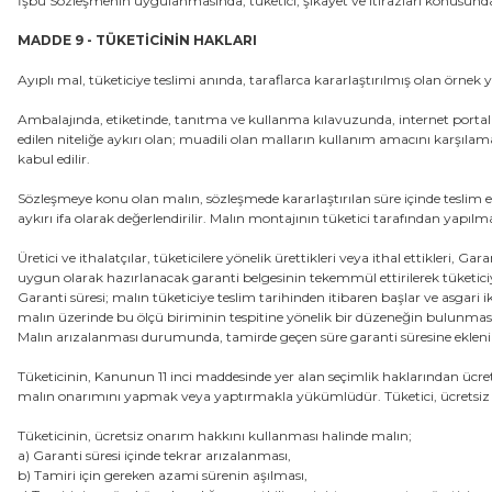
İşbu Sözleşmenin uygulanmasında, tüketici; şikâyet ve itirazları konusunda 
MADDE 9 - TÜKETİCİNİN HAKLARI
Ayıplı mal, tüketiciye teslimi anında, taraflarca kararlaştırılmış olan örn
Ambalajında, etiketinde, tanıtma ve kullanma kılavuzunda, internet portalınd
edilen niteliğe aykırı olan; muadili olan malların kullanım amacını karşıla
kabul edilir.
Sözleşmeye konu olan malın, sözleşmede kararlaştırılan süre içinde teslim
aykırı ifa olarak değerlendirilir. Malın montajının tüketici tarafından yapı
Üretici ve ithalatçılar, tüketicilere yönelik ürettikleri veya ithal ettikleri
uygun olarak hazırlanacak garanti belgesinin tekemmül ettirilerek tüketiciye
Garanti süresi; malın tüketiciye teslim tarihinden itibaren başlar ve asgari ik
malın üzerinde bu ölçü biriminin tespitine yönelik bir düzeneğin bulunması v
Malın arızalanması durumunda, tamirde geçen süre garanti süresine ekleni
Tüketicinin, Kanunun 11 inci maddesinde yer alan seçimlik haklarından ücrets
malın onarımını yapmak veya yaptırmakla yükümlüdür. Tüketici, ücretsiz onar
Tüketicinin, ücretsiz onarım hakkını kullanması halinde malın;
a) Garanti süresi içinde tekrar arızalanması,
b) Tamiri için gereken azami sürenin aşılması,