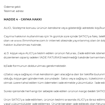
Ödeme şekli:
Teslimat adresi:
MADDE 4 - CAYMA HAKKI
ALICI, Sözleşme konusu ürünün kendisine veya gösterdiği adresteki kişi/ku
Cayma hakkının kullanılması için 14 günlük süre içinde SATICI'ya faks, tel
olan ve www.Rmmhome.com.tr internet sitesinde yayınlanmış olan ön bilgiler
hakkın kullanılması halinde;
a) 3. kişiye veya ALICI’ya teslim edilen ürünün faturası, (İade edilmek ist
düzenlenen sipariş iadeleri İADE FATURASI kesilmediği takdirde tamamla
b)İade formunun doldurulması gerekmektedir.
c)Satıcı veya sağlayıcı malı kendisinin geri alacağına dair bir teklifte bulun
olduğu kişiye geri göndermek zorundadır. Satıcı veya sağlayıcı, tüketicinin c
olmak üzere tahsil edilen tüm ödemeleri iade etmekle yükümlüdür. İade edilec
Süresi içerisinde herhangi bir sebeple iade edilen ürünün kargo bedeli SATIC
Ürün SATICI’ya iade edilirken, ürünün teslimi sırasında ALICI’ya ibraz edi
yasal yükümlülükler iade edilemez. Ürünle beraber iade edilecek olan faturan