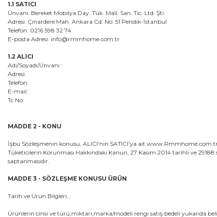
1.1 SATICI
Ünvanı: Bereket Mobilya Day. Tük. Mall. San. Tic. Ltd. Şti.
Adresi: Çınardere Mah. Ankara Cd. No: 51 Pendik-İstanbul
Telefon: 0216 598 32 74
E-posta Adresi: info@rmmhome.com.tr
1.2 ALICI
Adı/Soyadı/Ünvanı :
Adresi:
Telefon:
E-mail:
Tc No:
MADDE 2 - KONU
İşbu Sözleşmenin konusu, ALICI'nın SATICI'ya ait www.Rmmhome.com.tr internet 
Tüketicilerin Korunması Hakkındaki Kanun, 27 Kasım 2014 tarihli ve 29188 
saptanmasıdır.
MADDE 3 - SÖZLEŞME KONUSU ÜRÜN
Tarih ve Ürün Bilgieri...
Ürünlerin cinsi ve türü,miktarı,marka/modeli rengi satış bedeli yukarıda belirt