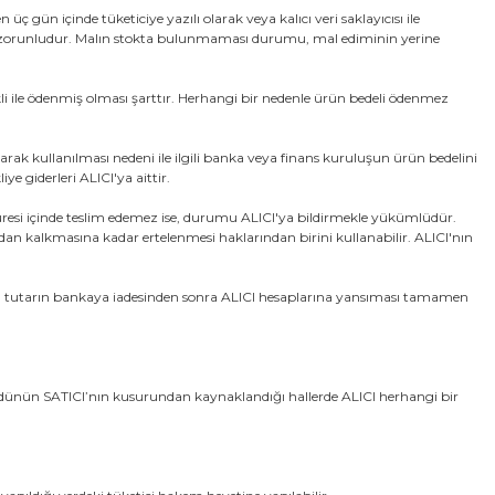
 gün içinde tüketiciye yazılı olarak veya kalıcı veri saklayıcısı ile
mesi zorunludur. Malın stokta bulunmaması durumu, mal ediminin yerine
kli ile ödenmiş olması şarttır. Herhangi bir nedenle ürün bedeli ödenmez
rak kullanılması nedeni ile ilgili banka veya finans kuruluşun ürün bedelini
 giderleri ALICI'ya aittir.
üresi içinde teslim edemez ise, durumu ALICI'ya bildirmekle yükümlüdür.
adan kalkmasına kadar ertelenmesi haklarından birini kullanabilir. ALICI'nın
lir. Bu tutarın bankaya iadesinden sonra ALICI hesaplarına yansıması tamamen
rüdünün SATICI’nın kusurundan kaynaklandığı hallerde ALICI herhangi bir