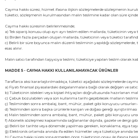
Cayma hakkı süresi, hizmet ifasına ilişkin sözleşmelerde sözleşmenin kuruld
tüketici, sözleşmenin kurulmasından malın teslimine kadar olan süre içinde
Cayma hakkı süresinin belirlenmesinde;
a) Tek sipariş konusu olup ayrı ayrı teslim edilen mallarda, tüketicinin veya 
b) Birden fazla parçadan oluşan mallarda, tüketicinin veya tüketici tarafınd
c) Belirli bir süre boyunca malın düzenli tesliminin yapıldığı sözleşmelerde, 
esas alınır.
Malın satıcı tarafından taşıyıcıya teslimi, tüketiciye yapılan teslim olarak k
MADDE 5 - CAYMA HAKKI KULLANILAMAYACAK ÜRÜNLER
Taraflarca aksi kararlaştırılmadıkça, tüketici aşağıdaki sözleşmelerde cay
a) Fiyatı finansal piyasalardaki dalgalanmalara bağlı olarak değişen ve sat
b) Tüketicinin istekleri veya kişisel ihtiyaçları doğrultusunda hazırlanan mall
c) Çabuk bozulabilen veya son kullanma tarihi geçebilecek malların teslimin
ç) Tesliminden sonra ambalaj, bant, mühür, paket gibi koruyucu unsurları aç
d) Tesliminden sonra başka ürünlerle karışan ve doğası gereği ayrıştırılm
e) Malın tesliminden sonra ambalaj, bant, mühür, paket gibi koruyucu unsurl
f) Abonelik sözleşmesi kapsamında sağlananlar dışında, gazete ve dergi gibi s
g) Belirli bir tarihte veya dönemde yapılması gereken, konaklama, eşya taş
ğ) Elektronik ortamda anında ifa edilen hizmetler veya tüketiciye anında tes
h) Cayma hakkı süresi sona ermeden önce, tüketicinin onayı ile ifasına başl