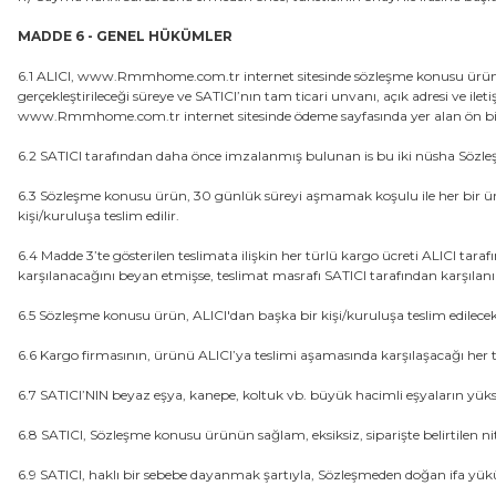
MADDE 6 - GENEL HÜKÜMLER
6.1 ALICI, www.Rmmhome.com.tr internet sitesinde sözleşme konusu ürünün te
gerçekleştirileceği süreye ve SATICI’nın tam ticari unvanı, açık adresi ve ilet
www.Rmmhome.com.tr internet sitesinde ödeme sayfasında yer alan ön bilgi
6.2 SATICI tarafından daha önce imzalanmış bulunan is bu iki nüsha Sözleşm
6.3 Sözleşme konusu ürün, 30 günlük süreyi aşmamak koşulu ile her bir ürün i
kişi/kuruluşa teslim edilir.
6.4 Madde 3’te gösterilen teslimata ilişkin her türlü kargo ücreti ALICI tar
karşılanacağını beyan etmişse, teslimat masrafı SATICI tarafından karşılanı
6.5 Sözleşme konusu ürün, ALICI'dan başka bir kişi/kuruluşa teslim edilece
6.6 Kargo firmasının, ürünü ALICI’ya teslimi aşamasında karşılaşacağı her 
6.7 SATICI’NIN beyaz eşya, kanepe, koltuk vb. büyük hacimli eşyaların yü
6.8 SATICI, Sözleşme konusu ürünün sağlam, eksiksiz, siparişte belirtilen ni
6.9 SATICI, haklı bir sebebe dayanmak şartıyla, Sözleşmeden doğan ifa yüküm