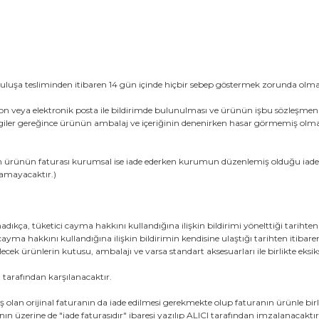
ruluşa tesliminden itibaren 14 gün içinde hiçbir sebep göstermek zorunda olm
efon veya elektronik posta ile bildirimde bulunulması ve ürünün işbu sözleşm
 gereğince ürünün ambalaj ve içeriğinin denenirken hasar görmemiş olması ve S
enen ürünün faturası kurumsal ise iade ederken kurumun düzenlemiş olduğu iade 
namayacaktır.)
madıkça, tüketici cayma hakkını kullandığına ilişkin bildirimi yönelttiği tarihte
ayma hakkını kullandığına ilişkin bildirimin kendisine ulaştığı tarihten itibare
ek ürünlerin kutusu, ambalajı ve varsa standart aksesuarları ile birlikte eksik
I tarafından karşılanacaktır.
lmiş olan orijinal faturanın da iade edilmesi gerekmekte olup faturanın ürünle
ın üzerine de "iade faturasıdır" ibaresi yazılıp ALICI tarafından imzalanacaktır