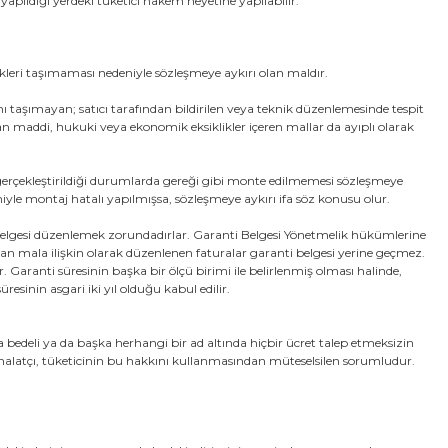
apıldığı yerdeki tüketici hakem heyetine yapılabilir.
ikleri taşımaması nedeniyle sözleşmeye aykırı olan maldır.
ı taşımayan; satıcı tarafından bildirilen veya teknik düzenlemesinde tespit
an maddi, hukuki veya ekonomik eksiklikler içeren mallar da ayıplı olarak
gerçekleştirildiği durumlarda gereği gibi monte edilmemesi sözleşmeye
niyle montaj hatalı yapılmışsa, sözleşmeye aykırı ifa söz konusu olur.
anti belgesi düzenlemek zorundadırlar. Garanti Belgesi Yönetmelik hükümlerine
ılan mala ilişkin olarak düzenlenen faturalar garanti belgesi yerine geçmez.
ır. Garanti süresinin başka bir ölçü birimi ile belirlenmiş olması halinde,
sinin asgari iki yıl olduğu kabul edilir.
 bedeli ya da başka herhangi bir ad altında hiçbir ücret talep etmeksizin
ithalatçı, tüketicinin bu hakkını kullanmasından müteselsilen sorumludur.