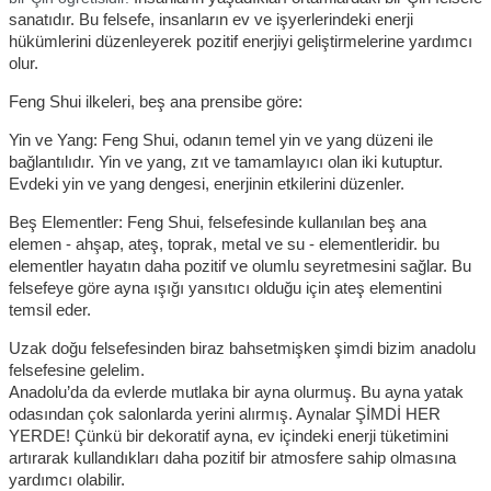
sanatıdır. Bu felsefe, insanların ev ve işyerlerindeki enerji 
hükümlerini düzenleyerek pozitif enerjiyi geliştirmelerine yardımcı 
olur.
Feng Shui ilkeleri, beş ana prensibe göre:
Yin ve Yang: Feng Shui, odanın temel yin ve yang düzeni ile 
bağlantılıdır. Yin ve yang, zıt ve tamamlayıcı olan iki kutuptur. 
Evdeki yin ve yang dengesi, enerjinin etkilerini düzenler.
Beş Elementler: Feng Shui, felsefesinde kullanılan beş ana 
elemen - ahşap, ateş, toprak, metal ve su - elementleridir. bu 
elementler hayatın daha pozitif ve olumlu seyretmesini sağlar. Bu 
felsefeye göre ayna ışığı yansıtıcı olduğu için ateş elementini 
temsil eder. 
Uzak doğu felsefesinden biraz bahsetmişken şimdi bizim anadolu 
felsefesine gelelim.
Anadolu’da da evlerde mutlaka bir ayna olurmuş. Bu ayna yatak 
odasından çok salonlarda yerini alırmış. Aynalar ŞİMDİ HER 
YERDE! Çünkü bir dekoratif ayna, ev içindeki enerji tüketimini 
artırarak kullandıkları daha pozitif bir atmosfere sahip olmasına 
yardımcı olabilir.