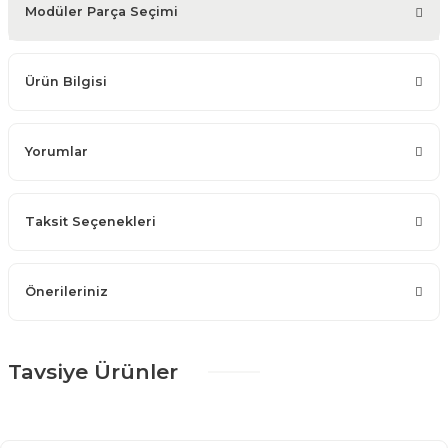
Modüler Parça Seçimi
Ürün Bilgisi
Yorumlar
Taksit Seçenekleri
Önerileriniz
Tavsiye Ürünler
%25 + %10
Puffiy Color Dörtlü Koltuk
71.516,25 TL