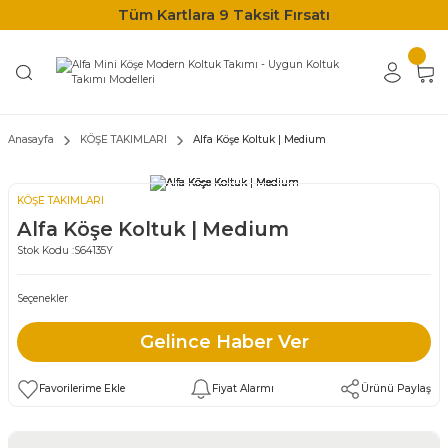
Tüm Kartlara 9 Taksit Fırsatı
Anasayfa
KÖŞE TAKIMLARI
Alfa Köşe Koltuk | Medium
KÖŞE TAKIMLARI
Alfa Köşe Koltuk | Medium
Stok Kodu :
S64135Y
Seçenekler
Gelince Haber Ver
Fiyat Alarmı
Ürünü Paylaş