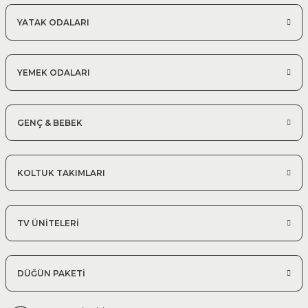
Modern Köşe Koltuk Modelleri
YATAK ODALARI
%25 + %10
Efes Köşe Koltuk Takımı | X Large
132.097,50 TL
195.700,00 TL
YEMEK ODALARI
350*410 cm Modüler Köşe Takımı
GENÇ & BEBEK
KOLTUK TAKIMLARI
TV ÜNİTELERİ
DÜĞÜN PAKETİ