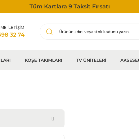
Tüm Kartlara 9 Taksit Fırsatı
ME İLETİŞİM
598 32 74
LARI
KÖŞE TAKIMLARI
TV ÜNİTELERİ
AKSESE