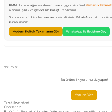
RMM Home mağazasında evinize en uygun size özel
Mimarlık hizmetl
alanınızı şıklık ve işlevsellikle buluşturabilirsiniz.
Sorularınız için bize her zaman ulaşabilirsiniz. WhatsApp hattımız üze
kurabilirsiniz.
Modern Koltuk Takımlarını Gör
WhatsApp ile İletişime Geç
Yorumlar
Bu ürüne ilk yorumu siz yapın!
Yorum Yaz
Taksit Seçenekleri
Önerileriniz
Bu ürünün fiyat bilgisi, resim, ürün açıklamalarında ve diğer konul