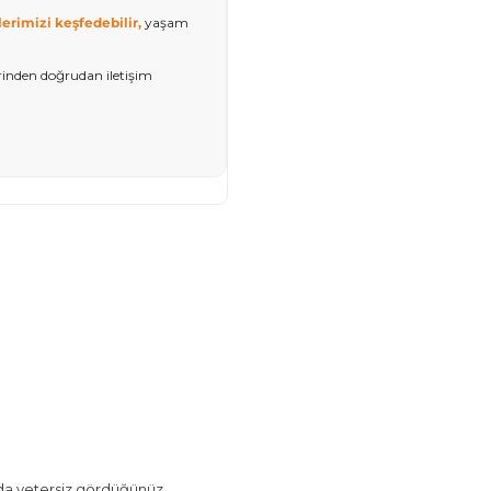
erimizi keşfedebilir,
yaşam
rinden doğrudan iletişim
arda yetersiz gördüğünüz