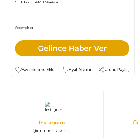
Stok Kodu :
AMB344424
Seçenekler
Gelince Haber Ver
Fiyat Alarmı
Ürünü Paylaş
Instagram
Ü
@rmmhomecomtr