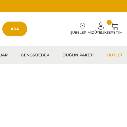
ARA
ŞUBELERİMİZ
ÜYELİK
SEPETİM
UAR
GENÇ&BEBEK
DÜĞÜN PAKETİ
OUTLET