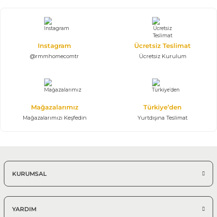
West Modern Yemek Odası Takımı
167.703,75 TL
248.450,00 TL
Konsol, Ayna, Masa, 6 Sandalye
Instagram
Ücretsiz Teslimat
Ahşap Kaplama MDF
@rmmhomecomtr
Ücretsiz Kurulum
%25 + %10
Magna Yemek Odası Takımı | Modern
145.361,25 TL
215.350,00 TL
Mağazalarımız
Türkiye’den
Konsol, Ayna, Masa, 6 Sandalye
Mağazalarımızı Keşfedin
Yurtdışına Teslimat
Modern Yemek Odası
%25 + %10
Crown Yemek Odası Takımı
155.790,00 TL
230.800,00 TL
KURUMSAL
Konsol, Ayna, Masa, 6 Sandalye
Modern Yemek Odası Takımı
YARDIM