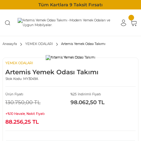
Tüm Kartlara 9 Taksit Fırsatı
Anasayfa
YEMEK ODALARI
Artemis Yemek Odası Takımı
YEMEK ODALARI
Artemis Yemek Odası Takımı
Stok Kodu :
MY3049A
Ürün Fiyatı
%25 İndirimli Fiyatı
130.750,00 TL
98.062,50 TL
+%10 Havale, Nakit Fiyatı
88.256,25 TL