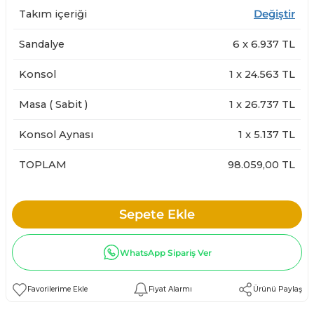
Takım içeriği
Değiştir
Sandalye
6
x
6.937
TL
Konsol
1
x
24.563
TL
Masa ( Sabit )
1
x
26.737
TL
Konsol Aynası
1
x
5.137
TL
TOPLAM
98.059,00 TL
Sepete Ekle
WhatsApp Sipariş Ver
Fiyat Alarmı
Ürünü Paylaş