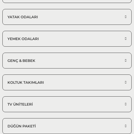
%25 + %10
Milano Yemek Odası Takımı
186.873,75 TL
276.850,00 TL
YATAK ODALARI
Konsol, Ayna, Masa, 6 Sandalye
Modern Yemek Odası Takımı
YEMEK ODALARI
GENÇ & BEBEK
KOLTUK TAKIMLARI
TV ÜNİTELERİ
DÜĞÜN PAKETİ