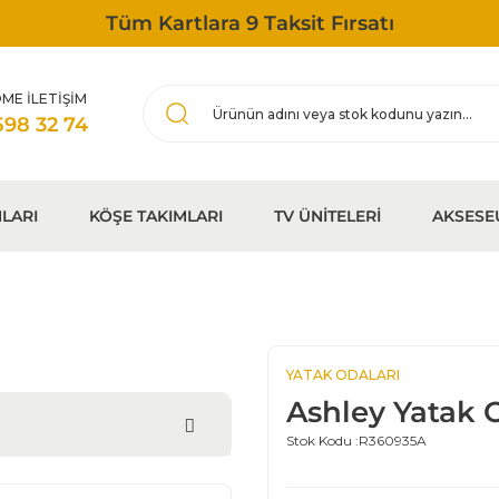
Tüm Kartlara 9 Taksit Fırsatı
ME İLETİŞİM
598 32 74
LARI
KÖŞE TAKIMLARI
TV ÜNİTELERİ
AKSESE
YATAK ODALARI
Ashley Yatak 
Stok Kodu :
R360935A