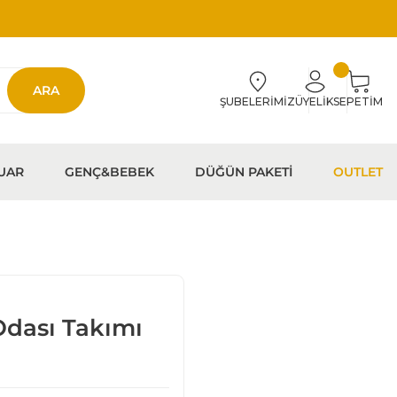
ARA
ŞUBELERİMİZ
ÜYELİK
SEPETİM
UAR
GENÇ&BEBEK
DÜĞÜN PAKETİ
OUTLET
Odası Takımı