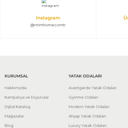
Gardrop, Komodin, Karyola, Şifonyer
Instagram
Ü
Modern Yatak Odası Takımları
@rmmhomecomtr
%25 + %10
Coco Yatak Odası Takımı
128.925,00 TL
191.000,00 TL
Gardrop, Komodin, Karyola, Şifonyer
KURUMSAL
YATAK ODALARI
Modern Yatak Odası Takımı
Hakkımızda
Avantgarde Yatak Odaları
Kampanya ve Duyurular
Giyinme Odaları
Dijital Katalog
Modern Yatak Odaları
Mağazalar
Ahşap Yatak Odaları
Blog
Luxury Yatak Odaları