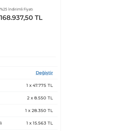
%25 İndirimli Fiyatı
168.937,50 TL
Değiştir
1
x
47.775
TL
2
x
8.550
TL
1
x
28.350
TL
i
1
x
15.563
TL