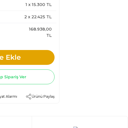
1
x
15.300
TL
2
x
22.425
TL
168.938,00
TL
e Ekle
 Sipariş Ver
yat Alarmı
Ürünü Paylaş