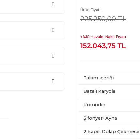
Ürün Fiyatı
225.250,00 TL
+%10 Havale, Nakit Fiyatı
152.043,75 TL
Takım içeriği
Bazalı Karyola
Komodin
Şifonyer+Ayna
2 Kapılı Dolap Çekmecel