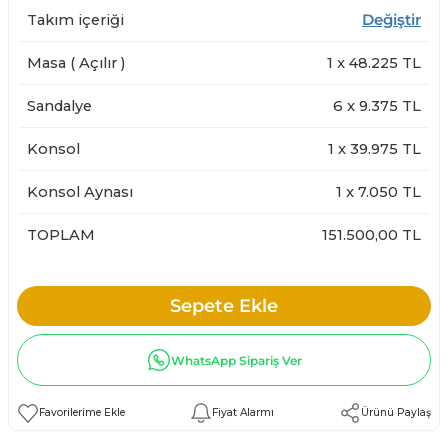
Takım içeriği
Değiştir
Masa ( Açılır )
1
x
48.225
TL
Sandalye
6
x
9.375
TL
Konsol
1
x
39.975
TL
Konsol Aynası
1
x
7.050
TL
TOPLAM
151.500,00 TL
Sepete Ekle
WhatsApp Sipariş Ver
Fiyat Alarmı
Ürünü Paylaş