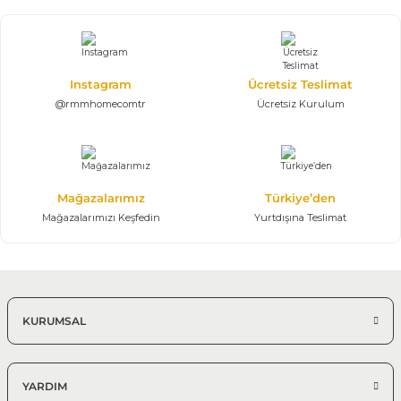
Vegas Yemek Odası Takımı
203.445,00 TL
301.400,00 TL
Konsol, Ayna, Masa, 6 Sandalye
Instagram
Ücretsiz Teslimat
@rmmhomecomtr
Ücretsiz Kurulum
Mağazalarımız
Türkiye’den
Mağazalarımızı Keşfedin
Yurtdışına Teslimat
KURUMSAL
YARDIM