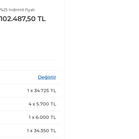
%25 İndirimli Fiyatı
102.487,50 TL
Değiştir
1
x
34.725
TL
4
x
5.700
TL
1
x
6.000
TL
1
x
34.350
TL