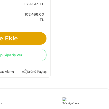
1
x
4.613
TL
102.488,00
TL
e Ekle
 Sipariş Ver
yat Alarmı
Ürünü Paylaş