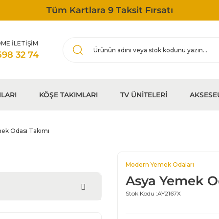
Tüm Kartlara 9 Taksit Fırsatı
ME İLETİŞİM
598 32 74
LARI
KÖŞE TAKIMLARI
TV ÜNİTELERİ
AKSESE
ek Odası Takımı
Modern Yemek Odaları
Asya Yemek O
Stok Kodu :
AY2167X