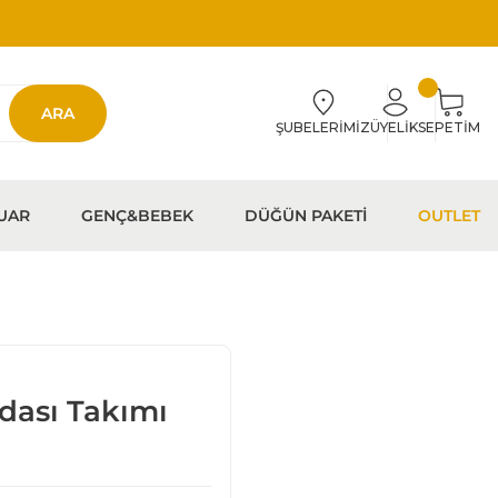
ARA
ŞUBELERİMİZ
ÜYELİK
SEPETİM
UAR
GENÇ&BEBEK
DÜĞÜN PAKETİ
OUTLET
dası Takımı