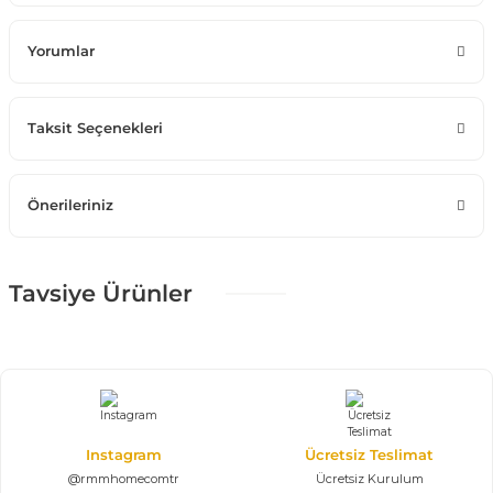
Yorumlar
Taksit Seçenekleri
Önerileriniz
Tavsiye Ürünler
%25 + %10
Vegas Yemek Odası Takımı
203.445,00 TL
301.400,00 TL
Konsol, Ayna, Masa, 6 Sandalye
Instagram
Ücretsiz Teslimat
@rmmhomecomtr
Ücretsiz Kurulum