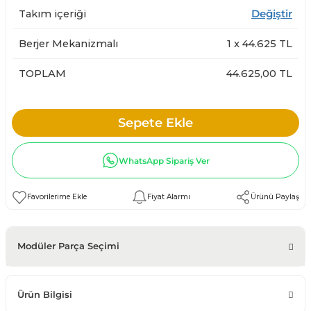
Takım içeriği
Değiştir
Berjer Mekanizmalı
1
x
44.625
TL
TOPLAM
44.625,00 TL
Sepete Ekle
WhatsApp Sipariş Ver
Fiyat Alarmı
Ürünü Paylaş
Modüler Parça Seçimi
Ürün Bilgisi