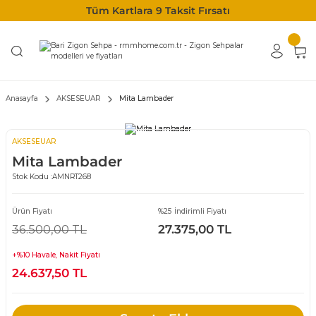
Tüm Kartlara 9 Taksit Fırsatı
Anasayfa
AKSESEUAR
Mita Lambader
AKSESEUAR
Mita Lambader
Stok Kodu :
AMNRT268
Ürün Fiyatı
%25 İndirimli Fiyatı
36.500,00 TL
27.375,00 TL
+%10 Havale, Nakit Fiyatı
24.637,50 TL