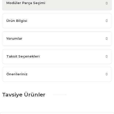
Modüler Parça Seçimi
Ürün Bilgisi
Yorumlar
Taksit Seçenekleri
Önerileriniz
Tavsiye Ürünler
%25 + %10
Angel Gold Yemek Odası Takımı
80.122,50 TL