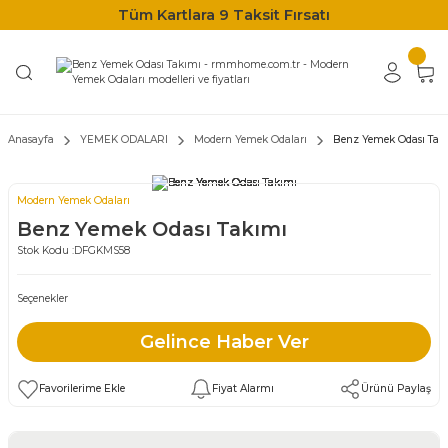
Tüm Kartlara 9 Taksit Fırsatı
Anasayfa
YEMEK ODALARI
Modern Yemek Odaları
Benz Yemek Odası Tak
Modern Yemek Odaları
Benz Yemek Odası Takımı
Stok Kodu :
DFGKMS58
Seçenekler
Gelince Haber Ver
Fiyat Alarmı
Ürünü Paylaş