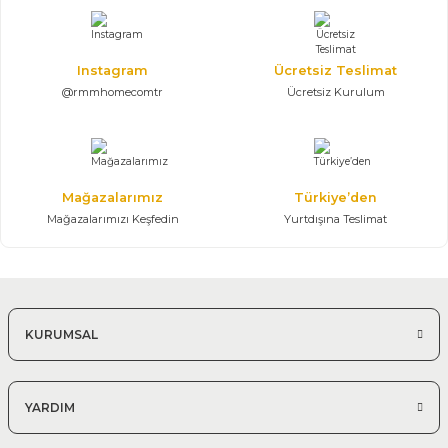
118.700,00 TL
Konsol, Ayna, Masa, 6 Sandalye
Instagram
Ücretsiz Teslimat
@rmmhomecomtr
Ücretsiz Kurulum
Mağazalarımız
Türkiye’den
Mağazalarımızı Keşfedin
Yurtdışına Teslimat
KURUMSAL
YARDIM