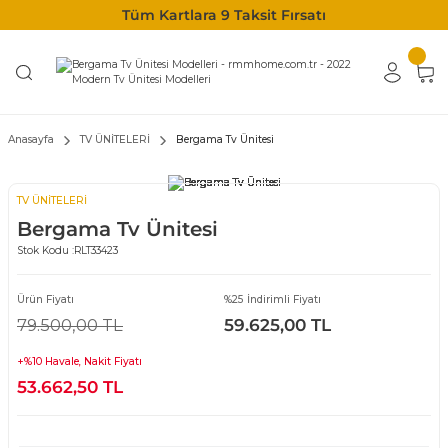
Tüm Kartlara 9 Taksit Fırsatı
Anasayfa
TV ÜNİTELERİ
Bergama Tv Ünitesi
TV ÜNİTELERİ
Bergama Tv Ünitesi
Stok Kodu :
RLT33423
Ürün Fiyatı
%25 İndirimli Fiyatı
79.500,00 TL
59.625,00 TL
+%10 Havale, Nakit Fiyatı
53.662,50 TL