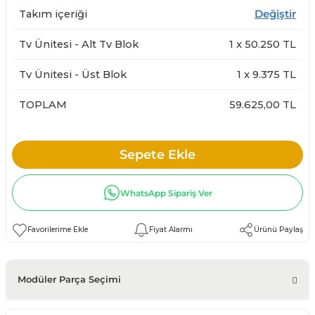
Takım içeriği
Değiştir
Tv Ünitesi - Alt Tv Blok
1
x
50.250
TL
Tv Ünitesi - Üst Blok
1
x
9.375
TL
TOPLAM
59.625,00 TL
Sepete Ekle
WhatsApp Sipariş Ver
Fiyat Alarmı
Ürünü Paylaş
Modüler Parça Seçimi