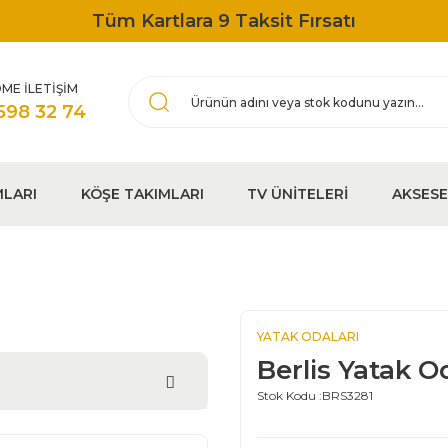
Tüm Kartlara 9 Taksit Fırsatı
ME İLETİŞİM
598 32 74
MLARI
KÖŞE TAKIMLARI
TV ÜNİTELERİ
AKSES
YATAK ODALARI
Berlis Yatak O
Stok Kodu :
BRS3281