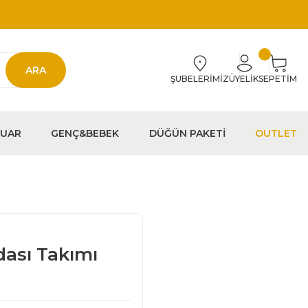
ARA
ŞUBELERİMİZ
ÜYELİK
SEPETİM
EUAR
GENÇ&BEBEK
DÜĞÜN PAKETİ
OUTLET
dası Takımı