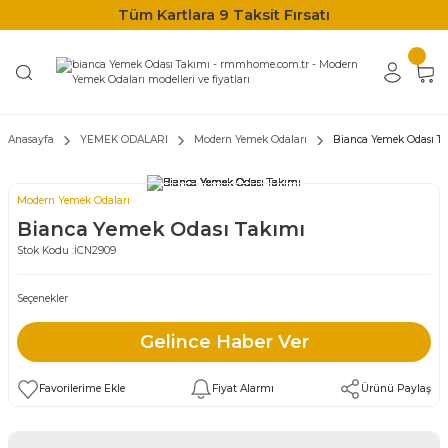
Tüm Kartlara 9 Taksit Fırsatı
Anasayfa
YEMEK ODALARI
Modern Yemek Odaları
Bianca Yemek Odası T
Modern Yemek Odaları
Bianca Yemek Odası Takımı
Stok Kodu :
İCN2909
Seçenekler
Gelince Haber Ver
Fiyat Alarmı
Ürünü Paylaş