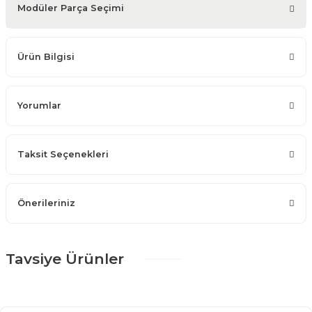
Modüler Parça Seçimi
Ürün Bilgisi
Yorumlar
Taksit Seçenekleri
Önerileriniz
Tavsiye Ürünler
%25 + %10
Vegas Yemek Odası Takımı
203.445,00 TL