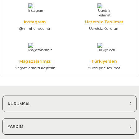
301.400,00 TL
Konsol, Ayna, Masa, 6 Sandalye
Instagram
Ücretsiz Teslimat
@rmmhomecomtr
Ücretsiz Kurulum
Mağazalarımız
Türkiye’den
Mağazalarımızı Keşfedin
Yurtdışına Teslimat
KURUMSAL
YARDIM