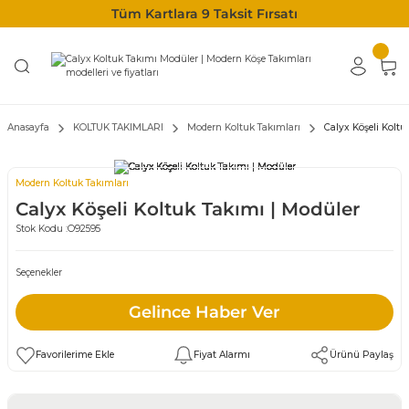
Tüm Kartlara 9 Taksit Fırsatı
Anasayfa
KOLTUK TAKIMLARI
Modern Koltuk Takımları
Calyx Köşeli Koltu
Modern Koltuk Takımları
Calyx Köşeli Koltuk Takımı | Modüler
Stok Kodu :
O92595
Seçenekler
Gelince Haber Ver
Fiyat Alarmı
Ürünü Paylaş