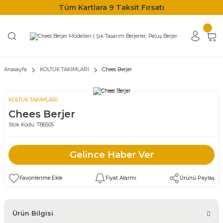
Tüm Kartlara 9 Taksit Fırsatı
Anasayfa
KOLTUK TAKIMLARI
Chees Berjer
KOLTUK TAKIMLARI
Chees Berjer
Stok Kodu :
TB6505
Gelince Haber Ver
Fiyat Alarmı
Ürünü Paylaş
Ürün Bilgisi