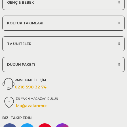
GENÇ & BEBEK
KOLTUK TAKIMLARI
TV ÜNİTELERİ
DÜĞÜN PAKETİ
RMM HOME İLETİŞİM
0216 598 32 74
EN YAKIN MAĞAZAYI BULUN
Mağazalarımız
BİZİ TAKİP EDİN