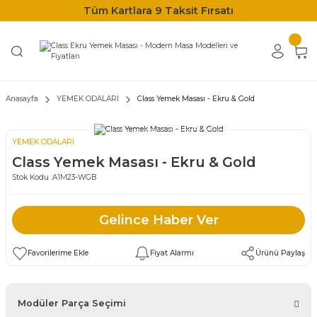
Tüm Kartlara 9 Taksit Fırsatı
Anasayfa
YEMEK ODALARI
Class Yemek Masası - Ekru & Gold
YEMEK ODALARI
Class Yemek Masası - Ekru & Gold
Stok Kodu :
A1M23-WGB
Gelince Haber Ver
Fiyat Alarmı
Ürünü Paylaş
Modüler Parça Seçimi