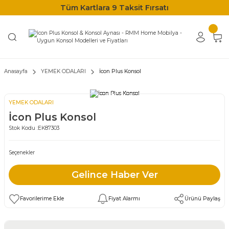
Tüm Kartlara 9 Taksit Fırsatı
Anasayfa
YEMEK ODALARI
İcon Plus Konsol
YEMEK ODALARI
İcon Plus Konsol
Stok Kodu :
EK87303
Seçenekler
Gelince Haber Ver
Fiyat Alarmı
Ürünü Paylaş