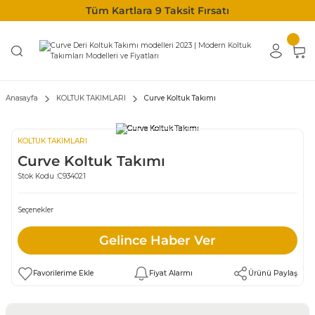
Tüm Kartlara 9 Taksit Fırsatı
Anasayfa
KOLTUK TAKIMLARI
Curve Koltuk Takımı
KOLTUK TAKIMLARI
Curve Koltuk Takımı
Stok Kodu :
C934021
Seçenekler
Gelince Haber Ver
Fiyat Alarmı
Ürünü Paylaş