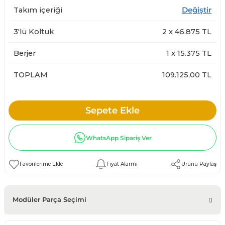
Takım içeriği
Değiştir
3'lü Koltuk
2
x
46.875
TL
Berjer
1
x
15.375
TL
TOPLAM
109.125,00 TL
Sepete Ekle
WhatsApp Sipariş Ver
Fiyat Alarmı
Ürünü Paylaş
Modüler Parça Seçimi