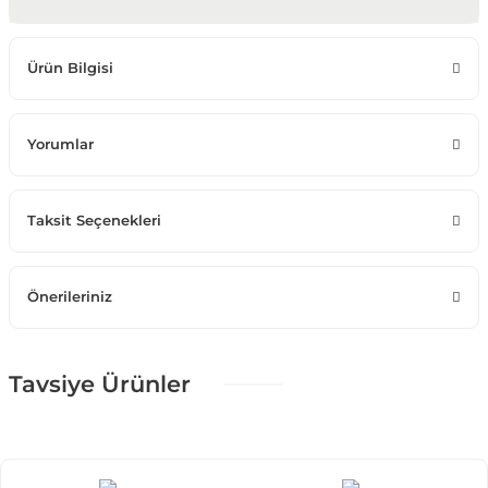
Ürün Bilgisi
Yorumlar
Taksit Seçenekleri
Önerileriniz
Tavsiye Ürünler
%25 + %10
Monaco Koltuk Takımı
122.883,75 TL
182.050,00 TL