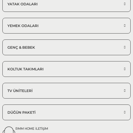
YATAK ODALARI
Modüler Köşe Koltuklar
Modern Salon Takımı
YEMEK ODALARI
%25 + %10
Saray Koltuk Takımı
78.637,50 TL
116.500,00 TL
GENÇ & BEBEK
Modüler Köşe Koltuklar
Modern Salon Takımı
KOLTUK TAKIMLARI
TV ÜNİTELERİ
DÜĞÜN PAKETİ
RMM HOME İLETİŞİM