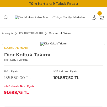
Tüm Kartlara 9 Taksit Fırsatı
Anasayfa
KOLTUK TAKIMLARI
Dior Koltuk Takımı
KOLTUK TAKIMLARI
Dior Koltuk Takımı
Stok Kodu :
P21488D
Ürün Fiyatı
%25 İndirimli Fiyatı
135.850,00 TL
101.887,50 TL
+%10 Havale, Nakit Fiyatı
91.698,75 TL