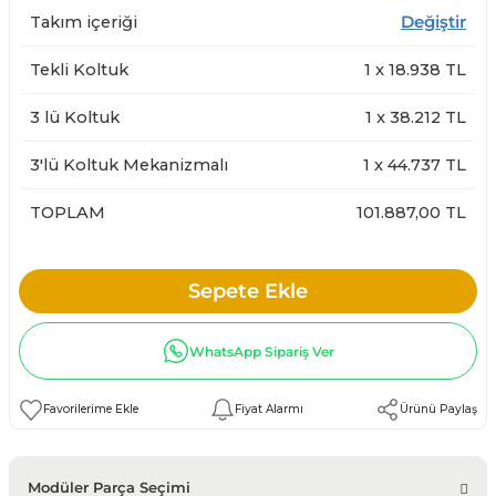
Takım içeriği
Değiştir
Tekli Koltuk
1
x
18.938
TL
3 lü Koltuk
1
x
38.212
TL
3'lü Koltuk Mekanizmalı
1
x
44.737
TL
TOPLAM
101.887,00 TL
Sepete Ekle
WhatsApp Sipariş Ver
Fiyat Alarmı
Ürünü Paylaş
Modüler Parça Seçimi