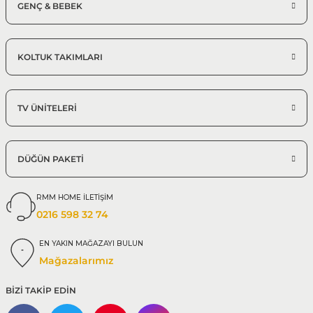
GENÇ & BEBEK
KOLTUK TAKIMLARI
TV ÜNİTELERİ
DÜĞÜN PAKETİ
RMM HOME İLETİŞİM
0216 598 32 74
EN YAKIN MAĞAZAYI BULUN
Mağazalarımız
BİZİ TAKİP EDİN