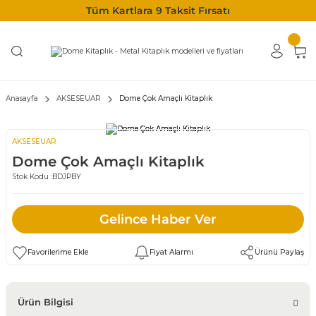
Tüm Kartlara 9 Taksit Fırsatı
Anasayfa
AKSESEUAR
Dome Çok Amaçlı Kitaplık
AKSESEUAR
Dome Çok Amaçlı Kitaplık
Stok Kodu :
BDJPBY
Gelince Haber Ver
Fiyat Alarmı
Ürünü Paylaş
Ürün Bilgisi