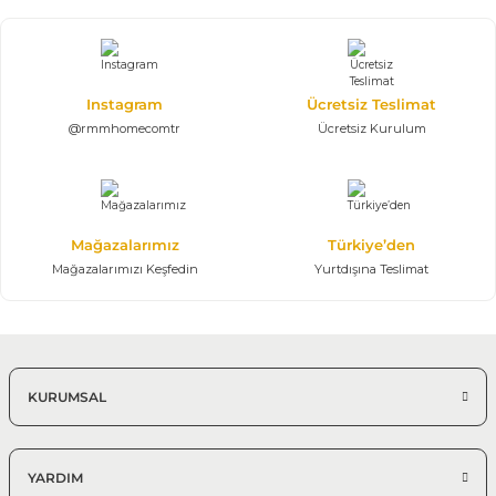
Angel Gold Yemek Odası Takımı
80.122,50 TL
118.700,00 TL
Konsol, Ayna, Masa, 6 Sandalye
Instagram
Ücretsiz Teslimat
@rmmhomecomtr
Ücretsiz Kurulum
%25 + %10
Magna Yemek Odası Takımı | Modern
145.361,25 TL
215.350,00 TL
Konsol, Ayna, Masa, 6 Sandalye
Mağazalarımız
Türkiye’den
Modern Yemek Odası
Mağazalarımızı Keşfedin
Yurtdışına Teslimat
%25 + %10
Efes Yemek Odası Takımı
157.106,25 TL
232.750,00 TL
KURUMSAL
Konsol, Ayna, Masa, 6 Sandalye
Modern Yemek Odası
YARDIM