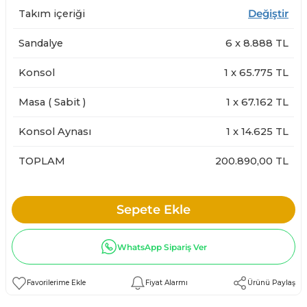
Takım içeriği
Değiştir
Sandalye
6
x
8.888
TL
Konsol
1
x
65.775
TL
Masa ( Sabit )
1
x
67.162
TL
Konsol Aynası
1
x
14.625
TL
TOPLAM
200.890,00 TL
Sepete Ekle
WhatsApp Sipariş Ver
Fiyat Alarmı
Ürünü Paylaş