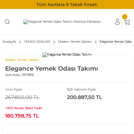
Tüm Kartlara 9 Taksit Fırsatı
Anasayfa
YEMEK ODALARI
Modern Yemek Odaları
Elegance Yemek Odası
Modern Yemek Odaları
Elegance Yemek Odası Takımı
Stok Kodu :
397385E
Ürün Fiyatı
%25 İndirimli Fiyatı
267.850,00 TL
200.887,50 TL
+%10 Havale, Nakit Fiyatı
180.798,75 TL