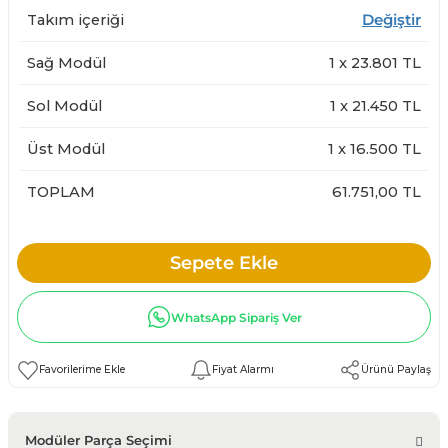
Takım içeriği
Değiştir
Sağ Modül
1
x
23.801
TL
Sol Modül
1
x
21.450
TL
Üst Modül
1
x
16.500
TL
TOPLAM
61.751,00 TL
Sepete Ekle
WhatsApp Sipariş Ver
Fiyat Alarmı
Ürünü Paylaş
Modüler Parça Seçimi