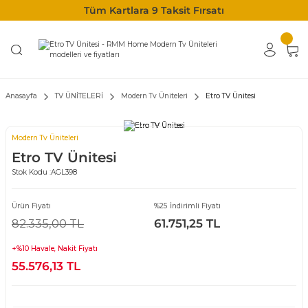
Tüm Kartlara 9 Taksit Fırsatı
Anasayfa
TV ÜNİTELERİ
Modern Tv Üniteleri
Etro TV Ünitesi
Modern Tv Üniteleri
Etro TV Ünitesi
Stok Kodu :
AGL398
Ürün Fiyatı
%25 İndirimli Fiyatı
82.335,00 TL
61.751,25 TL
+%10 Havale, Nakit Fiyatı
55.576,13 TL