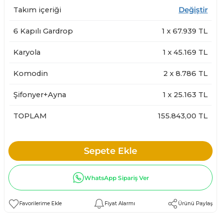
Takım içeriği
Değiştir
6 Kapılı Gardrop
1
x
67.939
TL
Karyola
1
x
45.169
TL
Komodin
2
x
8.786
TL
Şifonyer+Ayna
1
x
25.163
TL
TOPLAM
155.843,00 TL
Sepete Ekle
WhatsApp Sipariş Ver
Fiyat Alarmı
Ürünü Paylaş