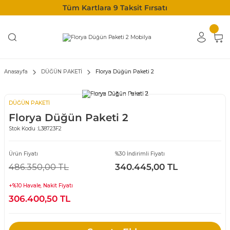
Tüm Kartlara 9 Taksit Fırsatı
Anasayfa
DÜĞÜN PAKETİ
Florya Düğün Paketi 2
DÜĞÜN PAKETİ
Florya Düğün Paketi 2
Stok Kodu :
L38723F2
Ürün Fiyatı
%30 İndirimli Fiyatı
486.350,00 TL
340.445,00 TL
+%10 Havale, Nakit Fiyatı
306.400,50 TL