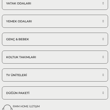
YATAK ODALARI
%25 + %10
Efes Köşe Koltuk Takımı | X Large
132.097,50 TL
195.700,00 TL
YEMEK ODALARI
350*410 cm Modüler Köşe Takımı
GENÇ & BEBEK
KOLTUK TAKIMLARI
TV ÜNİTELERİ
DÜĞÜN PAKETİ
RMM HOME İLETİŞİM