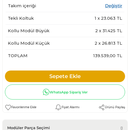
Takım içeriği
Değiştir
Tekli Koltuk
1
x
23.063
TL
Kollu Modül Büyük
2
x
31.425
TL
Kollu Modül Küçük
2
x
26.813
TL
TOPLAM
139.539,00 TL
Sepete Ekle
WhatsApp Sipariş Ver
Fiyat Alarmı
Ürünü Paylaş
Modüler Parça Seçimi