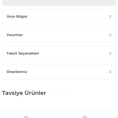
Ürün Bilgisi
Yorumlar
Taksit Seçenekleri
Önerileriniz
Tavsiye Ürünler
%25 + %10
Puffiy Color Dörtlü Koltuk
71.516,25 TL
105.950,00 TL