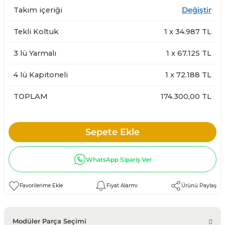
Takım içeriği
Değiştir
Tekli Koltuk
1
x
34.987
TL
3 lü Yarmalı
1
x
67.125
TL
4 lü Kapitoneli
1
x
72.188
TL
TOPLAM
174.300,00 TL
Sepete Ekle
WhatsApp Sipariş Ver
Fiyat Alarmı
Ürünü Paylaş
Modüler Parça Seçimi