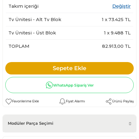
Takım içeriği
Değiştir
Tv Ünitesi - Alt Tv Blok
1
x
73.425
TL
Tv Ünitesi - Üst Blok
1
x
9.488
TL
TOPLAM
82.913,00 TL
Sepete Ekle
WhatsApp Sipariş Ver
Fiyat Alarmı
Ürünü Paylaş
Modüler Parça Seçimi