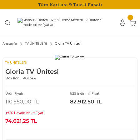
Tüm Kartlara 9 Taksit Fırsatı
Anasayfa
TV ÜNİTELERİ
Gloria TV Ünitesi
TV ÜNİTELERİ
Gloria TV Ünitesi
Stok Kodu :
AGL3437
Ürün Fiyatı
%25 İndirimli Fiyatı
110.550,00 TL
82.912,50 TL
+%10 Havale, Nakit Fiyatı
74.621,25 TL