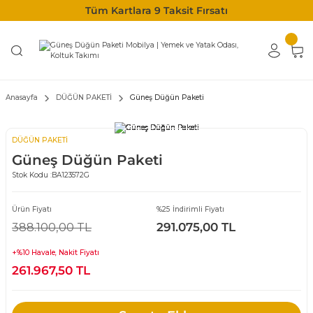
Tüm Kartlara 9 Taksit Fırsatı
Anasayfa
DÜĞÜN PAKETİ
Güneş Düğün Paketi
DÜĞÜN PAKETİ
Güneş Düğün Paketi
Stok Kodu :
BA123572G
Ürün Fiyatı
%25 İndirimli Fiyatı
388.100,00 TL
291.075,00 TL
+%10 Havale, Nakit Fiyatı
261.967,50 TL