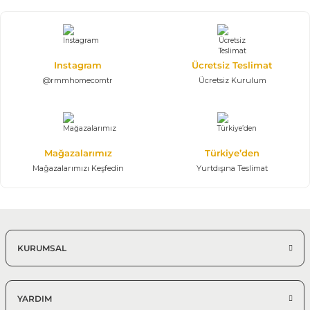
Angel Gold Yemek Odası Takımı
80.122,50 TL
118.700,00 TL
Konsol, Ayna, Masa, 6 Sandalye
Instagram
Ücretsiz Teslimat
@rmmhomecomtr
Ücretsiz Kurulum
%25 + %10
Magna Yemek Odası Takımı | Modern
145.361,25 TL
215.350,00 TL
Konsol, Ayna, Masa, 6 Sandalye
Mağazalarımız
Türkiye’den
Modern Yemek Odası
Mağazalarımızı Keşfedin
Yurtdışına Teslimat
%25 + %10
Efes Yemek Odası Takımı
157.106,25 TL
232.750,00 TL
KURUMSAL
Konsol, Ayna, Masa, 6 Sandalye
Modern Yemek Odası
YARDIM