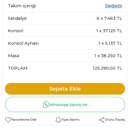
Takım içeriği
Değiştir
Sandalye
6
x
7.463
TL
Konsol
1
x
37.125
TL
Konsol Aynası
1
x
5.137
TL
Masa
1
x
38.250
TL
TOPLAM
125.290,00 TL
Sepete Ekle
WhatsApp Sipariş Ver
Fiyat Alarmı
Ürünü Paylaş