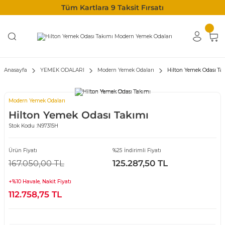
Tüm Kartlara 9 Taksit Fırsatı
Anasayfa
YEMEK ODALARI
Modern Yemek Odaları
Hilton Yemek Odası Ta
Modern Yemek Odaları
Hilton Yemek Odası Takımı
Stok Kodu :
N97315H
Ürün Fiyatı
%25 İndirimli Fiyatı
167.050,00 TL
125.287,50 TL
+%10 Havale, Nakit Fiyatı
112.758,75 TL