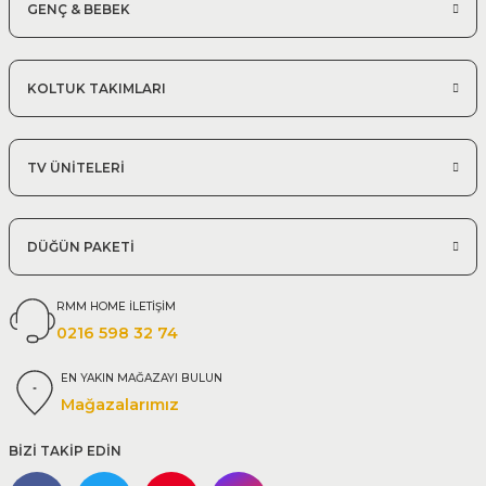
GENÇ & BEBEK
KOLTUK TAKIMLARI
TV ÜNİTELERİ
DÜĞÜN PAKETİ
RMM HOME İLETİŞİM
0216 598 32 74
EN YAKIN MAĞAZAYI BULUN
Mağazalarımız
BİZİ TAKİP EDİN