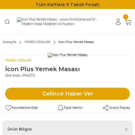
Tüm Kartlara 9 Taksit Fırsatı
Anasayfa
YEMEK ODALARI
İcon Plus Yemek Masası
YEMEK ODALARI
İcon Plus Yemek Masası
Stok Kodu :
IPM2172
Gelince Haber Ver
Fiyat Alarmı
Ürünü Paylaş
Ürün Bilgisi