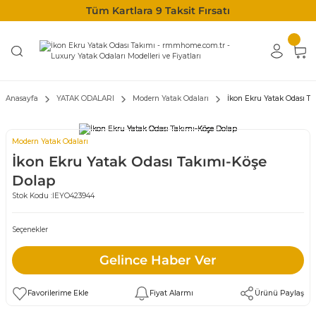
Tüm Kartlara 9 Taksit Fırsatı
Anasayfa
YATAK ODALARI
Modern Yatak Odaları
İkon Ekru Yatak Odası T
Modern Yatak Odaları
İkon Ekru Yatak Odası Takımı-Köşe
Dolap
Stok Kodu :
IEYO423944
Seçenekler
Gelince Haber Ver
Fiyat Alarmı
Ürünü Paylaş