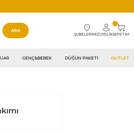
ARA
ŞUBELERİMİZ
ÜYELİK
SEPETİM
EUAR
GENÇ&BEBEK
DÜĞÜN PAKETİ
OUTLET
akımı