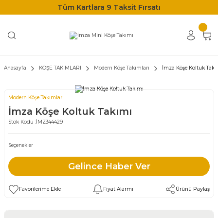
Tüm Kartlara 9 Taksit Fırsatı
Anasayfa
KÖŞE TAKIMLARI
Modern Köşe Takımları
İmza Köşe Koltuk Takı
Modern Köşe Takımları
İmza Köşe Koltuk Takımı
Stok Kodu :
İMZ344429
Seçenekler
Gelince Haber Ver
Fiyat Alarmı
Ürünü Paylaş