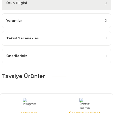
Ürün Bilgisi
Yorumlar
Taksit Seçenekleri
Önerileriniz
Tavsiye Ürünler
%25 + %10
Ares Köşe Koltuk Takımı
137.531,25 TL
203.750,00 TL
310*345 cm