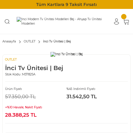
Tüm Kartlara 9 Taksit Fırsatı
Anasayfa
OUTLET
İnci Tv Ünitesi | Bej
OUTLET
İnci Tv Ünitesi | Bej
Stok Kodu :
M37825A
Ürün Fiyatı
%45 İndirimli Fiyatı
57.350,00 TL
31.542,50 TL
+%10 Havale, Nakit Fiyatı
28.388,25 TL