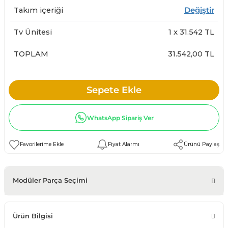
Takım içeriği
Değiştir
Tv Ünitesi
1
x
31.542
TL
TOPLAM
31.542,00 TL
Sepete Ekle
WhatsApp Sipariş Ver
Fiyat Alarmı
Ürünü Paylaş
Modüler Parça Seçimi
Ürün Bilgisi