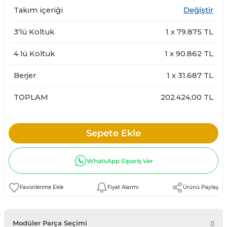
Takım içeriği
Değiştir
3'lü Koltuk
1
x
79.875
TL
4 lü Koltuk
1
x
90.862
TL
Berjer
1
x
31.687
TL
TOPLAM
202.424,00 TL
Sepete Ekle
WhatsApp Sipariş Ver
Fiyat Alarmı
Ürünü Paylaş
Modüler Parça Seçimi