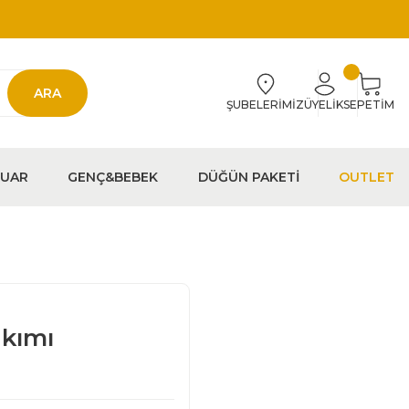
ARA
ŞUBELERİMİZ
ÜYELİK
SEPETİM
EUAR
GENÇ&BEBEK
DÜĞÜN PAKETİ
OUTLET
akımı