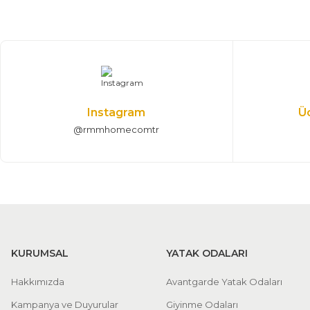
%25 + %10
%25 +
Elize Yemek Odası Takımı
77.085,00 TL
Elize T
114.200,00 TL
Konsol, Ayna, Masa, 6 Sandalye
T
Instagram
Ü
@rmmhomecomtr
KURUMSAL
YATAK ODALARI
Hakkımızda
Avantgarde Yatak Odaları
Kampanya ve Duyurular
Giyinme Odaları