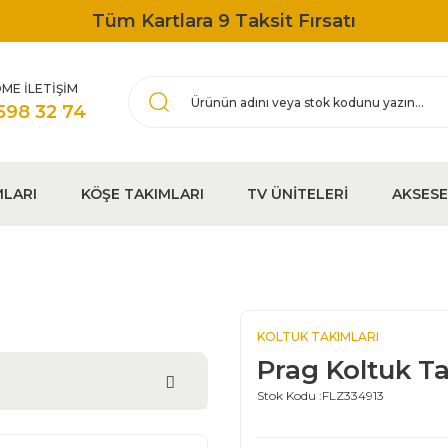
Tüm Kartlara 9 Taksit Fırsatı
ME İLETİŞİM
598 32 74
MLARI
KÖŞE TAKIMLARI
TV ÜNİTELERİ
AKSES
KOLTUK TAKIMLARI
Prag Koltuk T
Stok Kodu :
FLZ334913