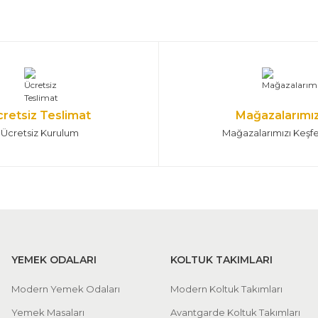
 %10
v Ünitesi
27.945,00 TL
41.400,00 TL
v Alt Blok + Üst Blok
cretsiz Teslimat
Mağazalarımı
Ücretsiz Kurulum
Mağazalarımızı Keşf
YEMEK ODALARI
KOLTUK TAKIMLARI
Modern Yemek Odaları
Modern Koltuk Takımları
Yemek Masaları
Avantgarde Koltuk Takımları