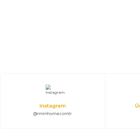
Instagram
Ü
@rmmhomecomtr