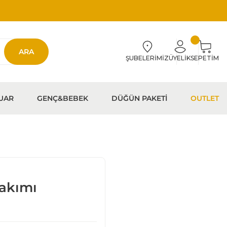
ARA
ŞUBELERİMİZ
ÜYELİK
SEPETİM
UAR
GENÇ&BEBEK
DÜĞÜN PAKETİ
OUTLET
Takımı