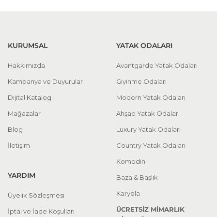
KURUMSAL
YATAK ODALARI
Hakkımızda
Avantgarde Yatak Odaları
Kampanya ve Duyurular
Giyinme Odaları
Dijital Katalog
Modern Yatak Odaları
Mağazalar
Ahşap Yatak Odaları
Blog
Luxury Yatak Odaları
İletişim
Country Yatak Odaları
Komodin
YARDIM
Baza & Başlık
Karyola
Üyelik Sözleşmesi
ÜCRETSİZ MİMARLIK
İptal ve İade Koşulları