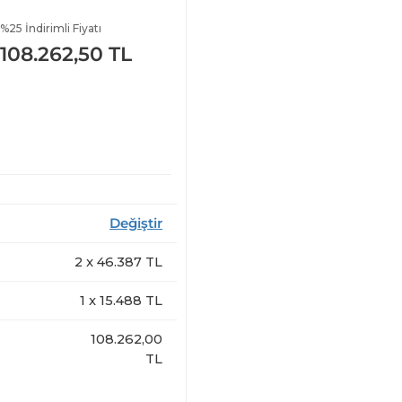
%25 İndirimli Fiyatı
108.262,50 TL
Değiştir
2
x
46.387
TL
1
x
15.488
TL
108.262,00
TL