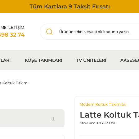
Tüm Kartlara 9 Taksit Fırsatı
ME İLETİŞİM
598 32 74
LARI
KÖŞE TAKIMLARI
TV ÜNİTELERİ
AKSESE
e Koltuk Takımı
Modern Koltuk Takımları
Latte Koltuk 
Stok Kodu :
G123195L