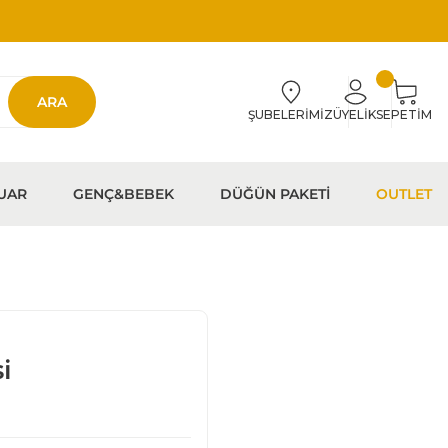
ARA
ŞUBELERİMİZ
ÜYELİK
SEPETİM
UAR
GENÇ&BEBEK
DÜĞÜN PAKETİ
OUTLET
i