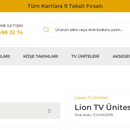
Tüm Kartlara 9 Taksit Fırsatı
ME İLETİŞİM
598 32 74
LARI
KÖŞE TAKIMLARI
TV ÜNİTELERİ
AKSESE
Luxury Tv Üniteleri
Lion TV Ünites
Stok Kodu :
EGHW2578