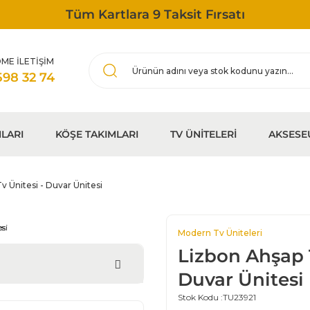
Tüm Kartlara 9 Taksit Fırsatı
ME İLETİŞİM
598 32 74
LARI
KÖŞE TAKIMLARI
TV ÜNİTELERİ
AKSESE
v Ünitesi - Duvar Ünitesi
Modern Tv Üniteleri
Lizbon Ahşap T
Duvar Ünitesi
Stok Kodu :
TU23921