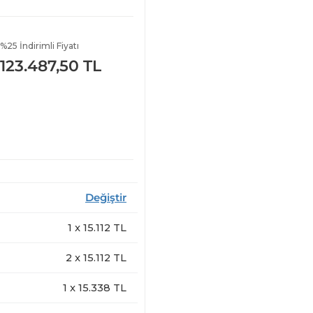
%25 İndirimli Fiyatı
123.487,50 TL
Değiştir
1
x
15.112
TL
2
x
15.112
TL
1
x
15.338
TL