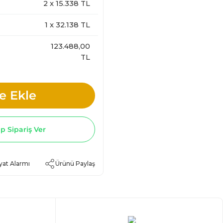
2
x
15.338
TL
1
x
32.138
TL
123.488,00
TL
e Ekle
 Sipariş Ver
yat Alarmı
Ürünü Paylaş