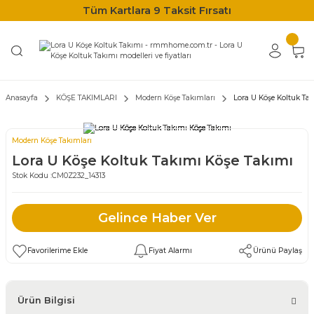
Tüm Kartlara 9 Taksit Fırsatı
Anasayfa
KÖŞE TAKIMLARI
Modern Köşe Takımları
Lora U Köşe Koltuk Ta
Modern Köşe Takımları
Lora U Köşe Koltuk Takımı Köşe Takımı
Stok Kodu :
CM0Z232_14313
Gelince Haber Ver
Fiyat Alarmı
Ürünü Paylaş
Ürün Bilgisi