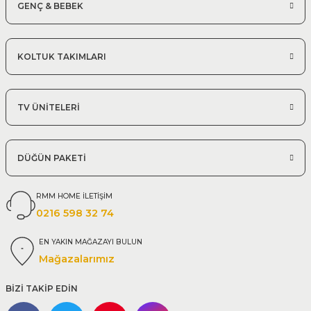
GENÇ & BEBEK
KOLTUK TAKIMLARI
TV ÜNİTELERİ
DÜĞÜN PAKETİ
RMM HOME İLETİŞİM
0216 598 32 74
EN YAKIN MAĞAZAYI BULUN
Mağazalarımız
BİZİ TAKİP EDİN