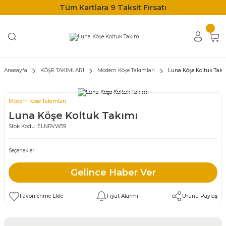
Tüm Kartlara 9 Taksit Fırsatı
Anasayfa
KÖŞE TAKIMLARI
Modern Köşe Takımları
Luna Köşe Koltuk Takı
Modern Köşe Takımları
Luna Köşe Koltuk Takımı
Stok Kodu :
ELNRVW59
Seçenekler
Gelince Haber Ver
Fiyat Alarmı
Ürünü Paylaş