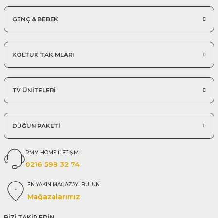
GENÇ & BEBEK
KOLTUK TAKIMLARI
TV ÜNİTELERİ
DÜĞÜN PAKETİ
RMM HOME İLETİŞİM
0216 598 32 74
EN YAKIN MAĞAZAYI BULUN
Mağazalarımız
BİZİ TAKİP EDİN