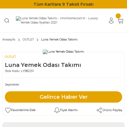
Tüm Kartlara 9 Taksit Fırsatı
Anasayfa
OUTLET
Luna Yemek Odası Takımı
OUTLET
Luna Yemek Odası Takımı
Stok Kodu :
LY982251
Seçenekler
Gelince Haber Ver
Fiyat Alarmı
Ürünü Paylaş