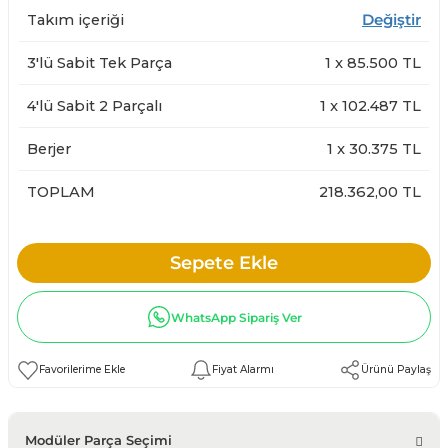
Takım içeriği
Değiştir
3'lü Sabit Tek Parça
1
x
85.500
TL
4'lü Sabit 2 Parçalı
1
x
102.487
TL
Berjer
1
x
30.375
TL
TOPLAM
218.362,00 TL
Sepete Ekle
WhatsApp Sipariş Ver
Fiyat Alarmı
Ürünü Paylaş
Modüler Parça Seçimi