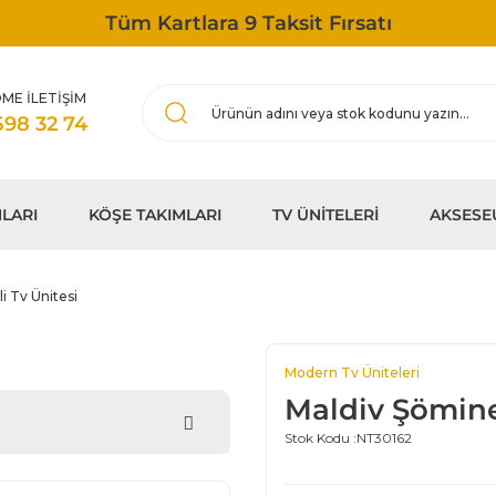
Tüm Kartlara 9 Taksit Fırsatı
ME İLETİŞİM
598 32 74
LARI
KÖŞE TAKIMLARI
TV ÜNİTELERİ
AKSESE
i Tv Ünitesi
Modern Tv Üniteleri
Maldiv Şöminel
Stok Kodu :
NT30162