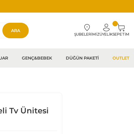
ARA
ŞUBELERİMİZ
ÜYELİK
SEPETİM
UAR
GENÇ&BEBEK
DÜĞÜN PAKETİ
OUTLET
i Tv Ünitesi