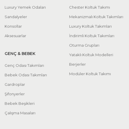
Luxury Yemek Odaları
Chester Koltuk Takımı
Sandalyeler
Mekanizmalı Koltuk Takımları
Konsollar
Luxury Koltuk Takımları
Aksesuarlar
İndirimli Koltuk Takımları
Oturma Grupları
GENÇ & BEBEK
Yataklı Koltuk Modelleri
Berjerler
Genç Odası Takımları
Modüler Koltuk Takımı
Bebek Odası Takımları
Gardroplar
Şifonyerler
Bebek Beşikleri
Çalışma Masaları