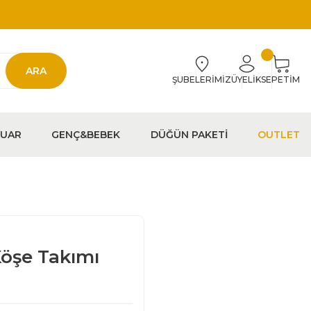
ARA
ŞUBELERİMİZ
ÜYELİK
SEPETİM
EUAR
GENÇ&BEBEK
DÜĞÜN PAKETİ
OUTLET
Köşe Takımı