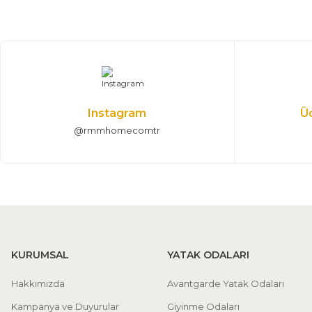
%25 + %10
Tesla Köşe Koltuk Takımı
210.532,50 TL
311.900,00 TL
320*310 cm
Instagram
Ü
@rmmhomecomtr
%25 + %10
Hilton Köşe Koltuk Takımı
85.455,00 TL
126.600,00 TL
330*190 cm
KURUMSAL
YATAK ODALARI
Hakkımızda
Avantgarde Yatak Odaları
Kampanya ve Duyurular
Giyinme Odaları