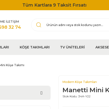
Tüm Kartlara 9 Taksit Fırsatı
ME İLETİŞİM
598 32 74
MLARI
KÖŞE TAKIMLARI
TV ÜNİTELERİ
AKSES
Mini Köşe Takımı
Modern Köşe Takımları
Manetti Mini 
Stok Kodu :
34A-Y22