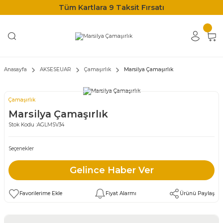
Tüm Kartlara 9 Taksit Fırsatı
Anasayfa
AKSESEUAR
Çamaşırlık
Marsilya Çamaşırlık
Çamaşırlık
Marsilya Çamaşırlık
Stok Kodu :
AGLMSV34
Seçenekler
Gelince Haber Ver
Fiyat Alarmı
Ürünü Paylaş