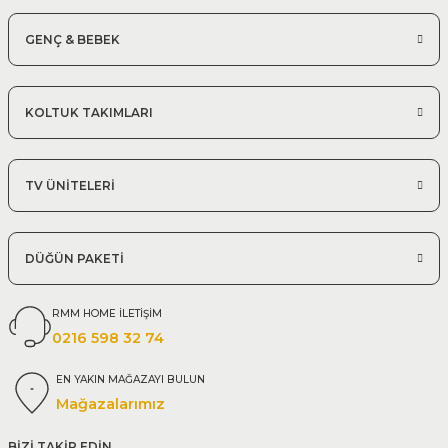
GENÇ & BEBEK
KOLTUK TAKIMLARI
TV ÜNİTELERİ
DÜĞÜN PAKETİ
RMM HOME İLETİŞİM
0216 598 32 74
EN YAKIN MAĞAZAYI BULUN
Mağazalarımız
BİZİ TAKİP EDİN